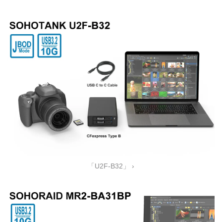
「U2F-B32」 ›