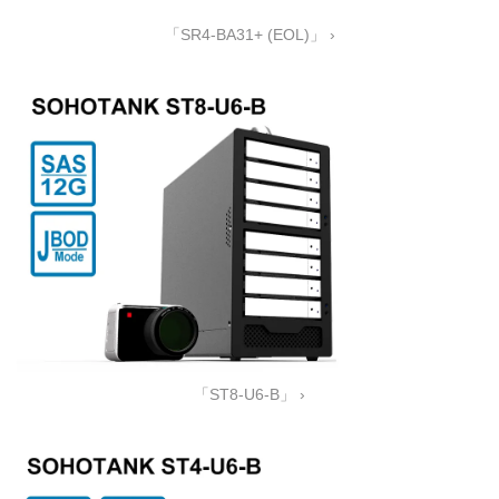
「SR4-BA31+ (EOL)」 ›
「ST8-U6-B」 ›