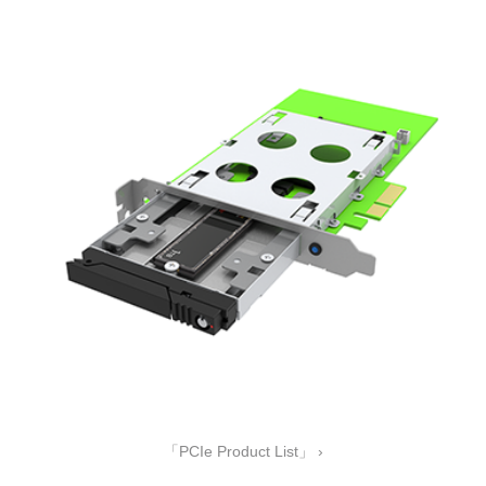
「PCIe Product List」 ›