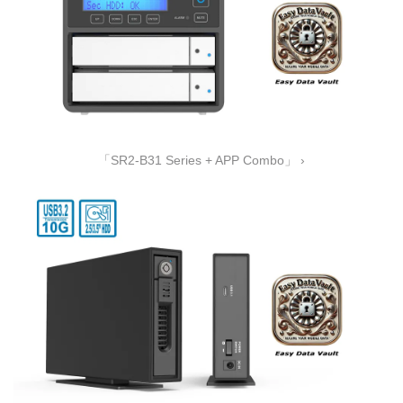
「SR2-B31 Series + APP Combo」 ›