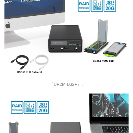
「UR2M-B32+」 ›