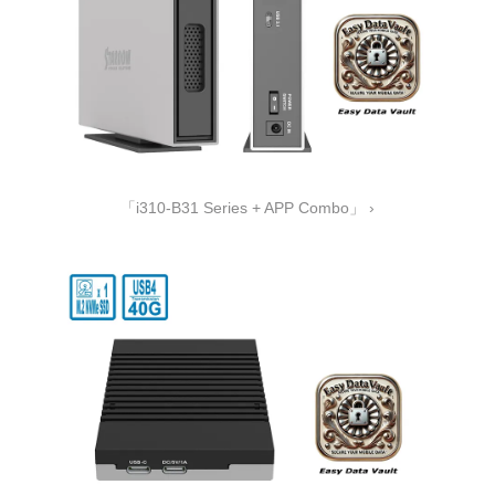
「i310-B31 Series + APP Combo」 ›