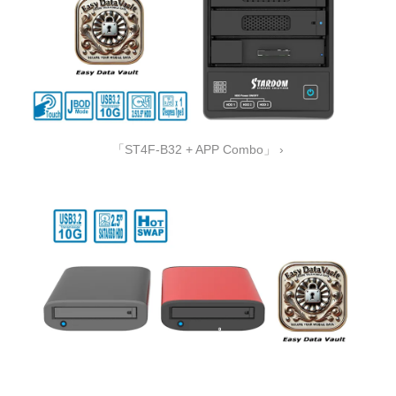
「ST4F-B32 + APP Combo」 ›