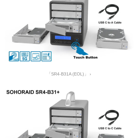
「SR4-B31A (EOL)」 ›