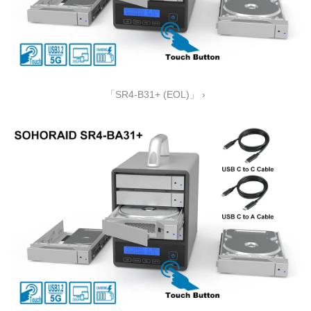
「SR4-B31+ (EOL)」 ›