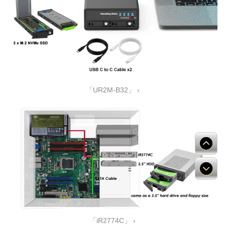
「UR2M-B32」 ›
「iR2774C」 ›