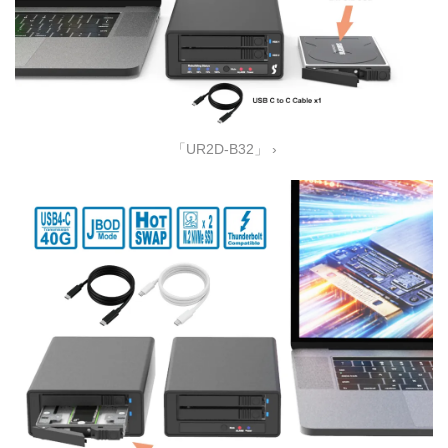
「UR2D-B32」 ›