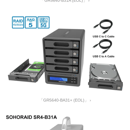
「GR5640-B31A (EOL)」 ›
「GR5640-BA31+ (EOL)」 ›