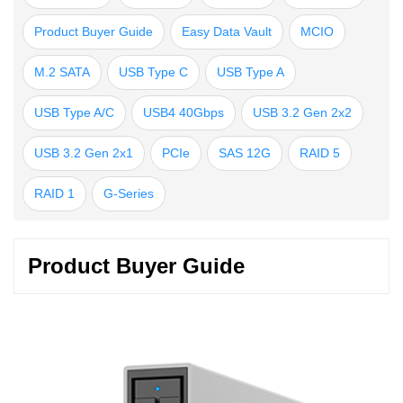
Product Buyer Guide
Easy Data Vault
MCIO
M.2 SATA
USB Type C
USB Type A
USB Type A/C
USB4 40Gbps
USB 3.2 Gen 2x2
USB 3.2 Gen 2x1
PCIe
SAS 12G
RAID 5
RAID 1
G-Series
Product Buyer Guide