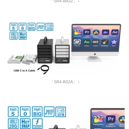
「SR4-BA32」 ›
「SR4-B32A」 ›