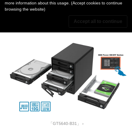
more information about this usage. (Accept cookies to continue
browsing the website)
Accept all to continue
「ST4-B32」 ›
「GT5640-B31」 ›