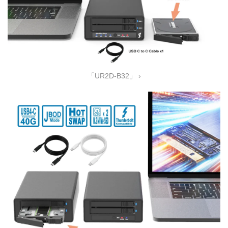
「UR2D-B32」 ›