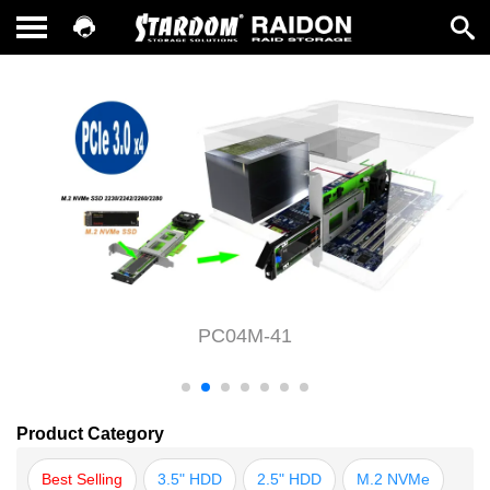
PC04M-41
Product Category
Best Selling
3.5" HDD
2.5" HDD
M.2 NVMe