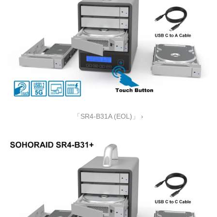
「SR4-B31A (EOL)」 ›