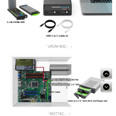
「UR2M-B32」 ›
「iR2774C」 ›