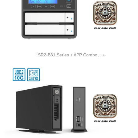
「SR2-B31 Series + APP Combo」 ›