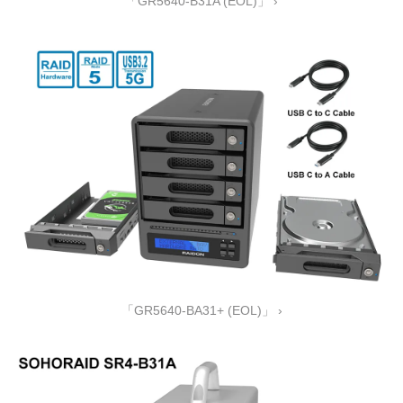
「GR5640-B31A (EOL)」 ›
「GR5640-BA31+ (EOL)」 ›