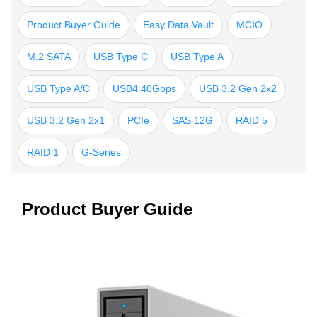
Product Buyer Guide
Easy Data Vault
MCIO
M.2 SATA
USB Type C
USB Type A
USB Type A/C
USB4 40Gbps
USB 3.2 Gen 2x2
USB 3.2 Gen 2x1
PCIe
SAS 12G
RAID 5
RAID 1
G-Series
Product Buyer Guide