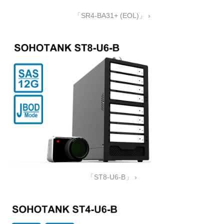
「SR4-BA31+ (EOL)」 ›
「ST8-U6-B」 ›