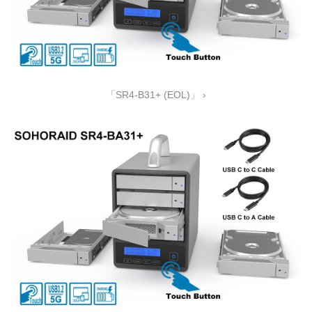
「SR4-B31+ (EOL)」 ›