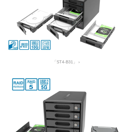
「ST4-B31」 ›