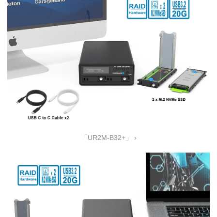
「UR2M-B32+」 ›