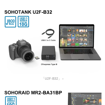
「U2F-B32」 ›