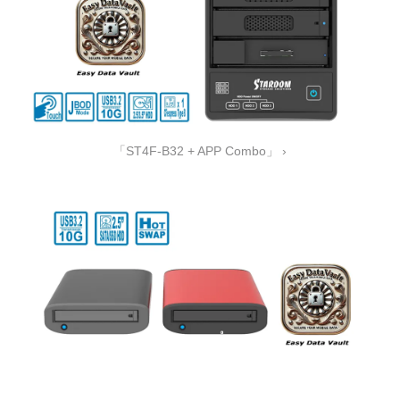
「ST4F-B32 + APP Combo」 ›