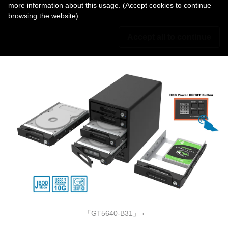
more information about this usage. (Accept cookies to continue
browsing the website)
Accept all to continue
「ST4-B32」 ›
「GT5640-B31」 ›