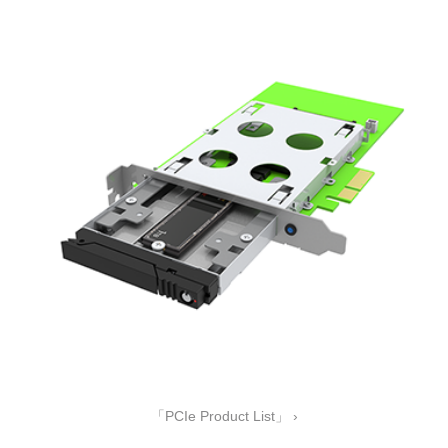
「PCIe Product List」 ›