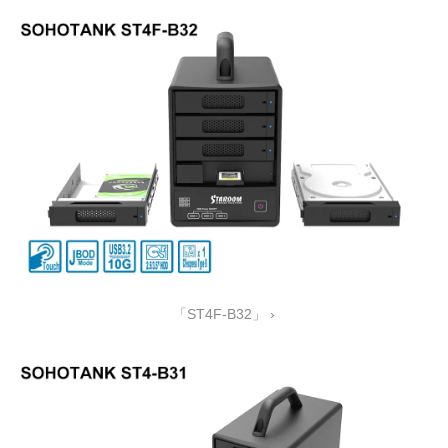
「ST4F-B32」 ›