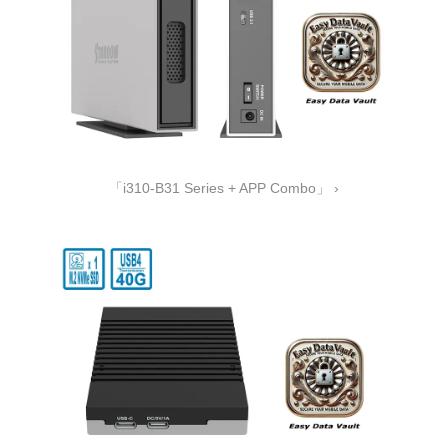
「i310-B31 Series + APP Combo」 ›