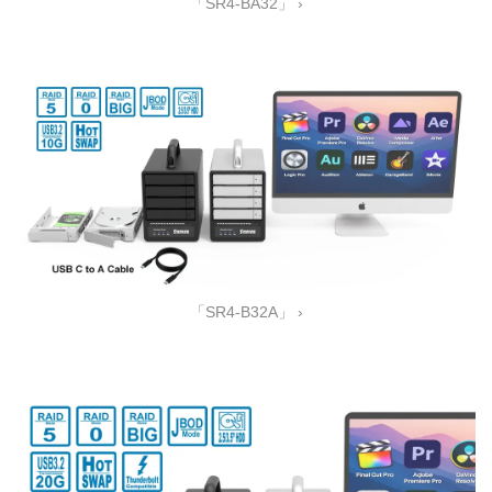
「SR4-BA32」 ›
「SR4-B32A」 ›