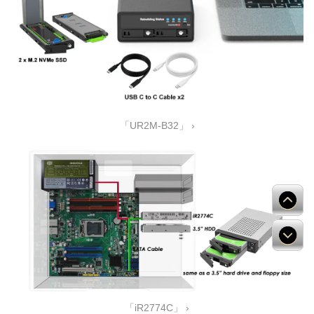
「UR2M-B32」 ›
「iR2774C」 ›