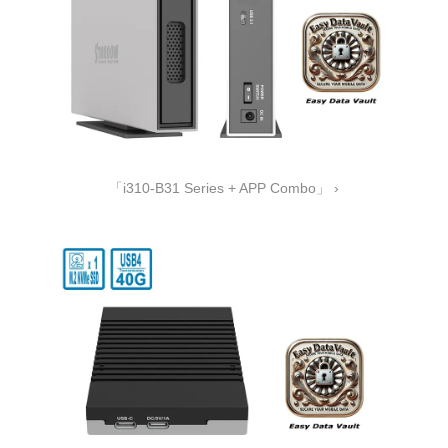
「i310-B31 Series + APP Combo」 ›