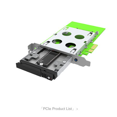
「PCIe Product List」 ›