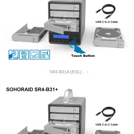
「SR4-B31A (EOL)」 ›