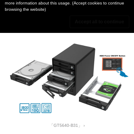
more information about this usage. (Accept cookies to continue
browsing the website)
Accept all to continue
「ST4-B32」 ›
「GT5640-B31」 ›