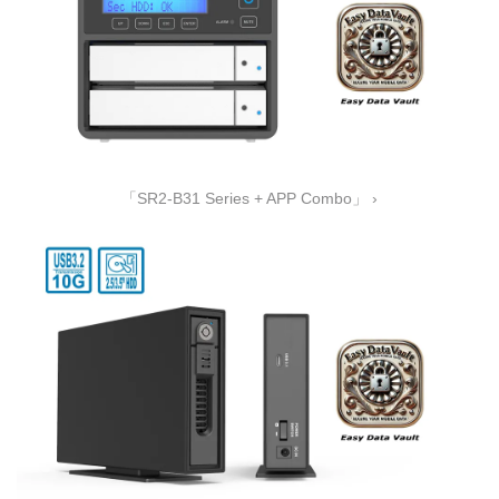
「SR2-B31 Series + APP Combo」 ›