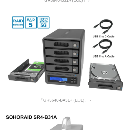
「GR5640-B31A (EOL)」 ›
「GR5640-BA31+ (EOL)」 ›