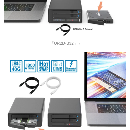
「UR2D-B32」 ›