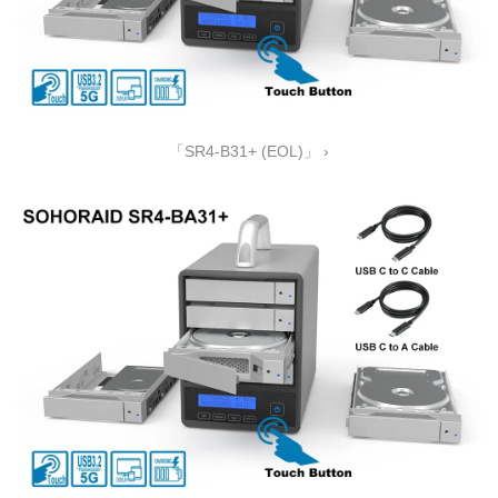
「SR4-B31+ (EOL)」 ›