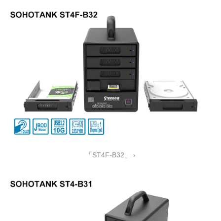
「ST4F-B32」 ›