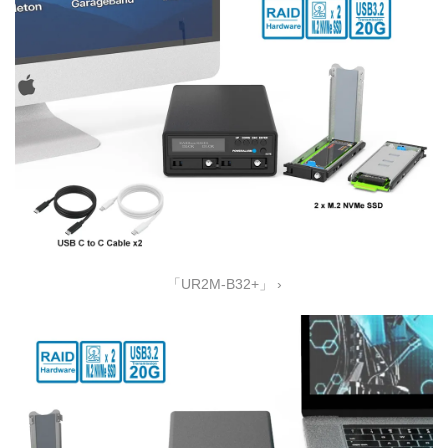
「UR2M-B32+」 ›