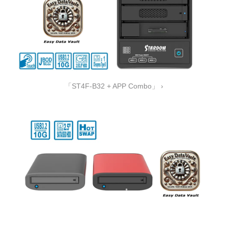
「ST4F-B32 + APP Combo」 ›