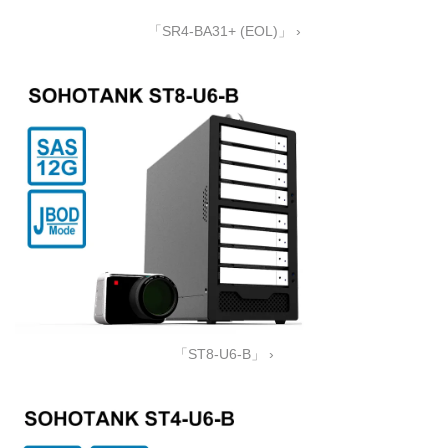
「SR4-BA31+ (EOL)」 ›
「ST8-U6-B」 ›