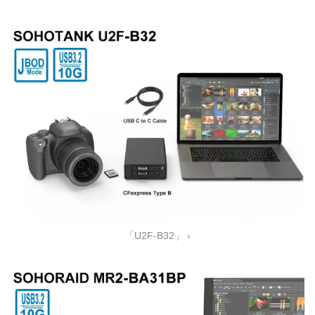
「U2F-B32」 ›