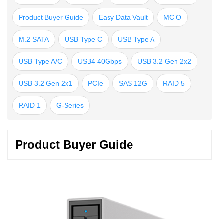
Product Buyer Guide
Easy Data Vault
MCIO
M.2 SATA
USB Type C
USB Type A
USB Type A/C
USB4 40Gbps
USB 3.2 Gen 2x2
USB 3.2 Gen 2x1
PCIe
SAS 12G
RAID 5
RAID 1
G-Series
Product Buyer Guide