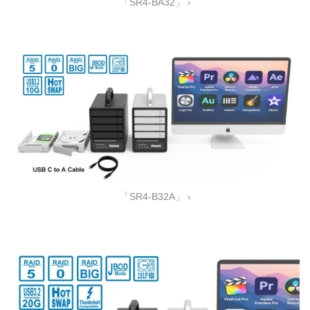
「SR4-BA32」 ›
「SR4-B32A」 ›